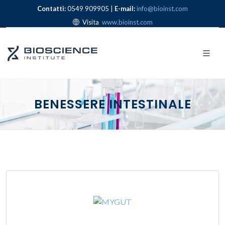
Contatti:
0549 909905 |
E-mail:
info@bioinst.com
Visita
www.bioinst.com
BENESSERE INTESTINALE