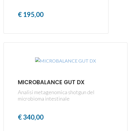
€ 195,00
MICROBALANCE GUT DX
Analisi metagenomica shotgun del
microbioma intestinale
€ 340,00